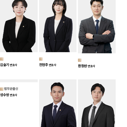
김슬기
전현주
변호사
변호사
한창완
변호사
법무관출신
성수영
변호사