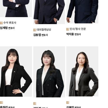
수석 변호사
임재형
변호사
민사/형사 전문
대외협력담당
박지용
변호사
김동엽
변호사
김봉민
류하선
변호사
변호사