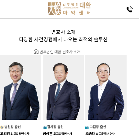
변호사 소개
다양한 사건경험에서 나오는 최적의 솔루션
법무법인 대환
변호사 소개
법원장 출신
검사장 출신
고검장 출신
고의영
공상훈
조종태
최고총괄변호사
최고총괄변호사
최고총괄변호사