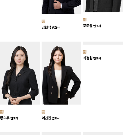
조도삼
변호사
김현석
변호사
최정원
변호사
황의주
이연진
변호사
변호사