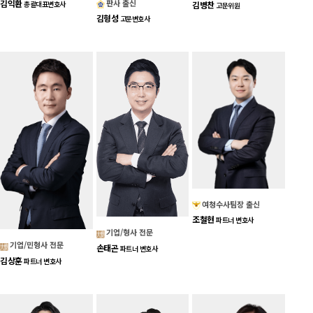
판사 출신
김익환
김병찬
총괄대표변호사
고문위원
김형성
고문변호사
여청수사팀장 출신
조철현
파트너 변호사
기업/형사 전문
기업/민형사 전문
손태곤
파트너 변호사
김상훈
파트너 변호사