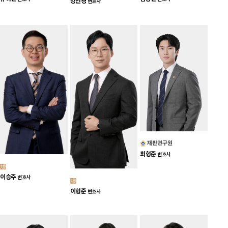
강인경
변호사
재판연구원
최형준
변호사
이승주
변호사
이형준
변호사