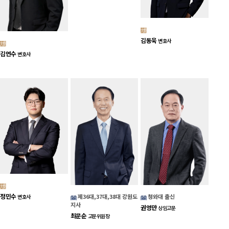
김동욱
변호사
김연수
변호사
정민수
제36대,37대,38대 강원도
청와대 출신
변호사
지사
권영만
상임고문
최문순
고문위원장