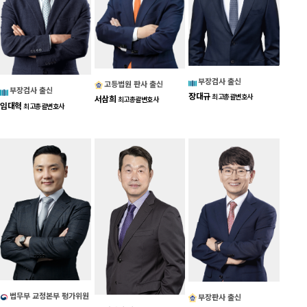
부장검사 출신
고등법원 판사 출신
부장검사 출신
장대규
최고총괄변호사
서삼희
최고총괄변호사
임대혁
최고총괄변호사
법무부 교정본부 평가위원
부장판사 출신