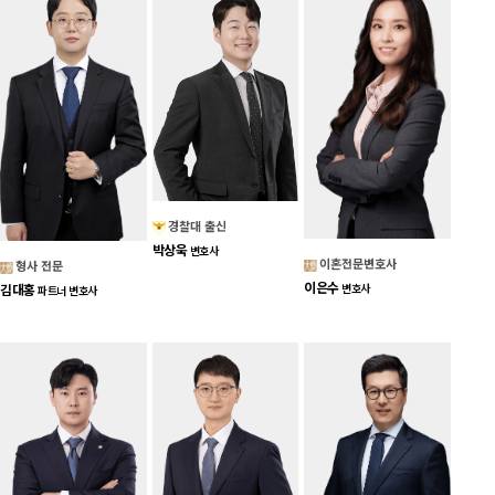
경찰대 출신
박상욱
변호사
이혼전문변호사
형사 전문
이은수
김대홍
변호사
파트너 변호사