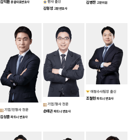
판사 출신
김익환
김병찬
총괄대표변호사
고문위원
김형성
고문변호사
여청수사팀장 출신
조철현
파트너 변호사
기업/형사 전문
기업/민형사 전문
손태곤
파트너 변호사
김상훈
파트너 변호사