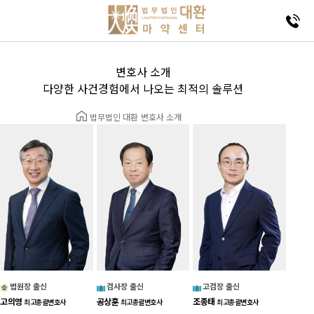
변호사 소개
다양한 사건경험에서 나오는 최적의 솔루션
법무법인 대환
변호사 소개
법원장 출신
검사장 출신
고검장 출신
고의영
공상훈
조종태
최고총괄변호사
최고총괄변호사
최고총괄변호사