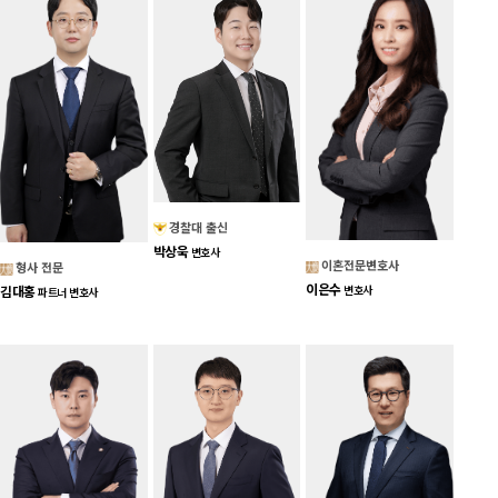
경찰대 출신
박상욱
변호사
이혼전문변호사
형사 전문
이은수
김대홍
변호사
파트너 변호사