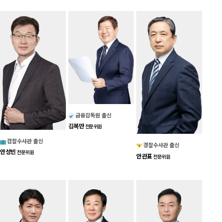
금융감독원 출신
김복만
전문위원
검찰수사관 출신
경찰수사관 출신
안성빈
전문위원
안관표
전문위원