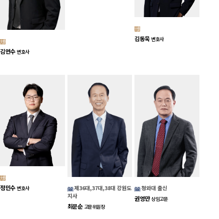
김동욱
변호사
김연수
변호사
정민수
제36대,37대,38대 강원도
청와대 출신
변호사
지사
권영만
상임고문
최문순
고문위원장