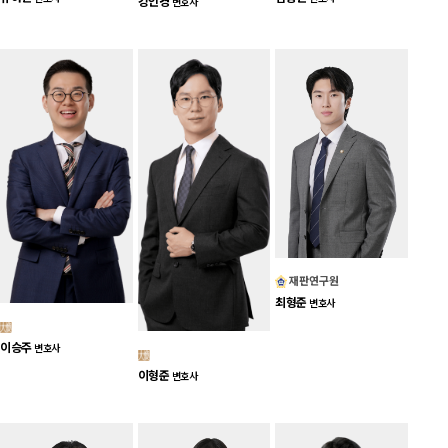
강인경
변호사
재판연구원
최형준
변호사
이승주
변호사
이형준
변호사