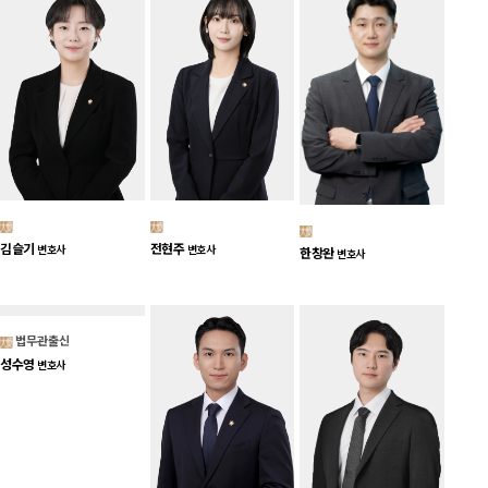
김슬기
전현주
변호사
변호사
한창완
변호사
법무관출신
성수영
변호사