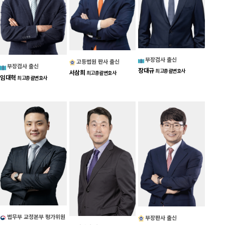
부장검사 출신
고등법원 판사 출신
부장검사 출신
장대규
최고총괄변호사
서삼희
최고총괄변호사
임대혁
최고총괄변호사
법무부 교정본부 평가위원
부장판사 출신