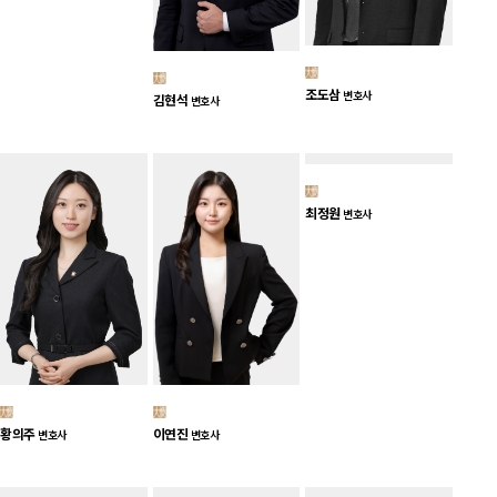
조도삼
변호사
김현석
변호사
최정원
변호사
황의주
이연진
변호사
변호사