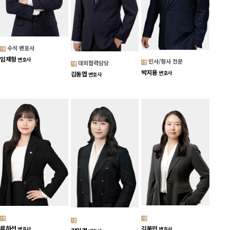
수석 변호사
임재형
변호사
민사/형사 전문
대외협력담당
박지용
변호사
김동엽
변호사
김봉민
류하선
변호사
변호사