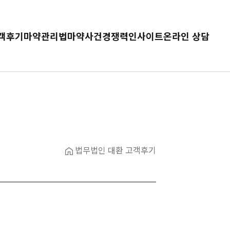
객후기
마약관리법
마약사건경쟁력
인사이트
온라인 상담
법무법인 대환
고객후기