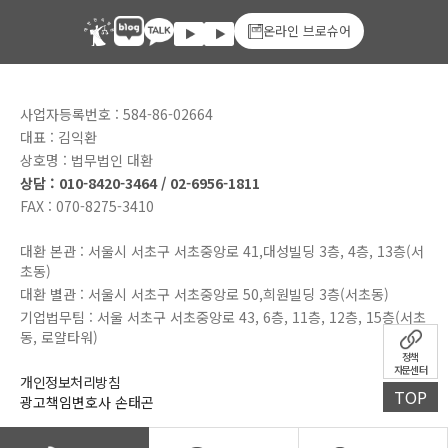
온라인 브로슈어
사업자등록번호 : 584-86-02664
대표 : 김익환
상호명 : 법무법인 대환
상담 : 010-8420-3464 / 02-6956-1811
FAX : 070-8275-3410
대환 본관 : 서울시 서초구 서초중앙로 41,대성빌딩 3층, 4층, 13층(서
초동)
대환 별관 : 서울시 서초구 서초중앙로 50,희원빌딩 3층(서초동)
기업법무팀 : 서울 서초구 서초중앙로 43, 6층, 11층, 12층, 15층(서초
동, 로얄타워)
정책
자문센터
개인정보처리방침
TOP
광고책임변호사 손태곤