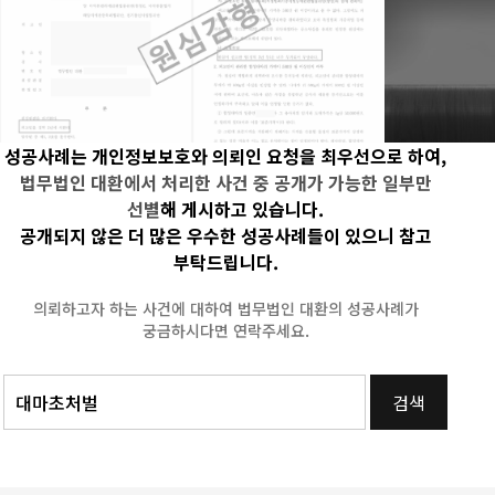
법원은 의뢰인이 관리한 합성대마의 가액을
불복해 검사
2,500만 원 상당으로 판단해
유죄로 뒤집
특정범죄가중처벌등에관한법률위반(향정)죄를
항소심의 쟁
적용, 징역 3년을 선고했습니다. 이에 의뢰인
검사입니다.
측이 항소했습니다. 상대방(피항소인)은
매수량까지 
검사입니다. ③ 쟁점✔ 합성대마 가액이 특가법
이루어진 조
성공사례는 개인정보보호와 의뢰인 요청을 최우선으로 하여,
적용 기준인 500만 원 이상인지 여부 ✔ 액상
뒷받침할 직
형태 마약류의 무게·부피 기준 가액 산정의
집행유예형이
법무법인 대환에서 처리한 사건 중 공개가 가능한 일부만
객관성 ✔ 순도·농도 미측정 상태에서 표준가격
선별
해 게시하고 있습니다.
단순 대입 방식의 타당성 ✔ 협박에 의한 수동적
공개되지 않은 더 많은 우수한 성공사례들이 있으니 참고
가담이라는 범행 경위의 양형 반영 ✔ 초범·투약
부탁드립니다.
이력 부존재·수사 협조 등 유리한 정상의 반영
의뢰하고자 하는 사건에 대하여 법무법인 대환의 성공사례가
궁금하시다면 연락주세요.
검색