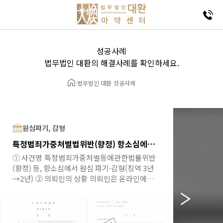
성공사례
법무법인 대환의 해결사례를 확인하세요.
법무법인 대환
성공사례
원심파기, 감형
집행유예
특정범죄가중처벌법위반(향정) 항소심에서 감형으로 종결 (3년 → 2년)
① 사건명 특정범죄가중처벌등에관한법률위반
① 사건명 
(향정) 등, 항소심에서 원심 파기·감형(징역 3년
대마), 항
→2년) ② 의뢰인의 상황 의뢰인은 온라인에서
집행유예 확
알게 된 성명불상자로부터 개인적인 약점을
마약류관리에
빌미로 지속적인 협박을 받다가, 그 지시에 따라
기소되어 1
마약류를 수거해 특정 장소에 옮기는 이른바
를, 검사가
'드라퍼' 역할을 단 1회 수행하게 되었습니다. 1심
무죄를 선고